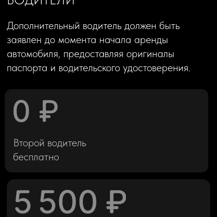
Фактический объем недостающего
топлива * средняя рыночная цена 1
литра топлива на АЗС (на день возврата)
* Повышающий коэффициент x2.0
Повышающий коэффициент применяется
для компенсации временных затрат
сотрудников на поиска работающей АЗС,
ожидания очередей и возможный
перепробег (если таковой будет
превышен).
2) 30% удерживается на 14 дней
и возвращается в полном объеме при
отсутствии административных штрафов
за нарушения ПДД. В ином случае,
из последней части залога удерживается
сумма штрафов (без дополнительных
наценок). Информацию о штрафах
и фотографии нарушений предоставляем.