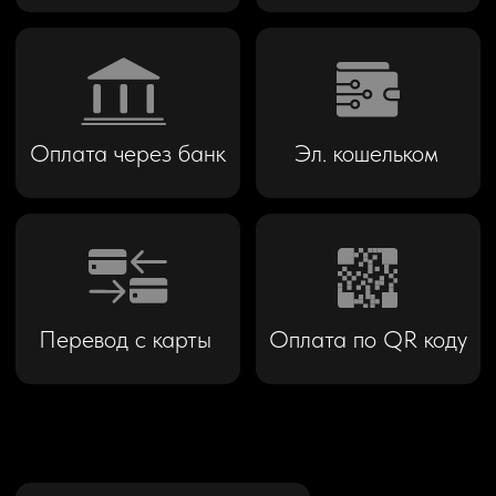
Территория использования
Аренда автомобиля предоставляется на
всей территории Российской Федерации
ДОСТАВКА / ВОЗВРАТ
АВТОМОБИЛЯ
Мы можем доставить или забрать
автомобиль в любое удобное для вас место
за дополнительную плату, в зависимости
от местоположения.
2 000 ₽
В пределах города
(вблизи центра)