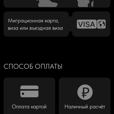
Перевод с карты
Оплата по QR коду
Ограничения по пробегу
В аренду автомобиля включён суточный
лимит пробега 300 км. Если возникает
превышение заложенного в договоре
пробега, то производится расчет по
формуле: 30₽ за 1 км превышенного лимита.
Перепробег удерживается из залога.
Пробег суммируется на весь срок аренды.
Например, при аренде на 3 дня — общий
лимит составит 900 км.