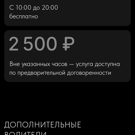
Страховой депозит
Для аренды автомобиля требуется внесение
возвратного страхового депозита (залога),
размер которого зависит от выбранного
автомобиля.
Возврат страхового депозита
происходит в два этапа:
1) 70% возвращается в течение 3
рабочих дней при условии, если
автомобиль чистый и топливный бак
заправлен до той же отметки, что и при
получении автомобиля. В иной ситуации,
за мойку из залога удерживается
фиксированная сумма 3500₽.
Компенсация топлива рассчитывается
следующим образом.