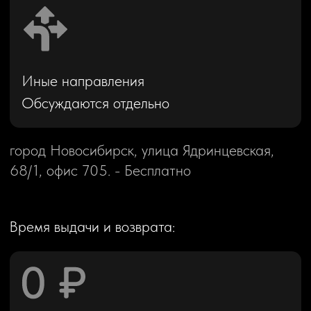
ДОПОЛНИТЕЛЬНЫЕ РАСХОДЫ
Арендатор отвечает материально за все
сопутствующие расходы во время
использования автомобиля, включая
оплату городской парковки и штрафов
за нарушение ПДД.
БРОНИРОВАНИЕ
АВТОМОБИЛЯ
Для резерва автомобиля на конкретную дату
необходимо внести предоплату в размере
возвратного страхового депозита (залога).
Залог фиксируется в договоре и гарантирует
бронь на выбранный вами автомобиль.