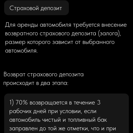
О на
с
Автопарк
Услуги
РАЗДЕЛЫ
Условия
аренды
+7 (383) 383-63-06
info@piratescars.ru
Сертификаты
Контакты
г. Новосибирск,
Политика конфиденциальности
ул. Ядринцевская, 68/1,
БЦ «10 столиц»
Cогласие на обработку
персональных данных
@ 2026 PIRATESCARS
Вопрос-ответ
Все права защищены.
Карта сайта
*Instagram принадлежит Meta Platforms Inc., признанной экстремистской
организацией, деятельность которой запрещена на территории РФ.
Сайт носит сугубо информационный характер и не является
публичной офертой, определённой статьей 437 (2) ГК РФ.