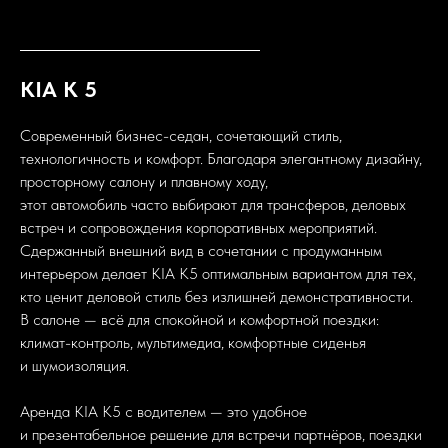
Сделайте важный день по-настоящему
выдающимся с первого километра.
KIA K 5
Современный бизнес-седан, сочетающий стиль,
технологичность и комфорт. Благодаря элегантному дизайну,
просторному салону и плавному ходу,
этот автомобиль часто выбирают для трансферов, деловых
встреч и сопровождения корпоративных мероприятий.
Сдержанный внешний вид в сочетании с продуманным
интерьером делает KIA K5 оптимальным вариантом для тех,
кто ценит деловой стиль без излишней демонстративности.
В салоне — всё для спокойной и комфортной поездки:
климат-контроль, мультимедиа, комфортные сиденья
и шумоизоляция.
О на
с
Аренда KIA K5 с водителем — это удобное
Автопарк
и презентабельное решение для встречи партнёров, поездки
Услуги