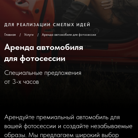
для фотосессии
Специальные предложения
от 3-х часов
Арендуйте премиальный автомобиль для
вашей фотосессии и создайте незабываемые
образы. Мы предлагаем широкий выбор
элегантных моделей, чтобы сделать ваши
фотографии поистине эксклюзивными.
Фотография давно стала неотъемлемой
частью жизни. Это не только техническая
возможность запечатлеть нужный момент
и сделать яркие и запоминающиеся кадры,
но и важный аспект социального
взаимодействия, эффективный имиджевый
инструмент.
Поэтому, помимо классической аренды