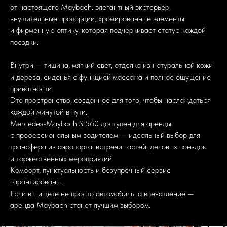
от настоящего Maybach: элегантный экстерьер,
внушительные пропорции, хромированные элементы
и фирменную оптику, которая подчёркивает статус каждой
поездки.
Важные события не терпят
компромиссов.
Аренда автомобилей бизнес- и премиум-
Внутри — тишина, мягкий свет, отделка из натуральной кожи
класса от PIRATESCARS — это ваш имидж,
и дерева, сиденья с функцией массажа и полное ощущение
атмосфера и безупречная организация
приватности.
на высшем уровне.
Это пространство, созданное для того, чтобы наслаждаться
каждой минутой в пути.
Mercedes-Maybach S 560 доступен для аренды
Мы предлагаем:
с профессиональным водителем — идеальный выбор для
— Элегантные и статусные автомобили:
трансфера из аэропорта, встречи гостей, деловых поездок
Mercedes-Benz, BMW, Tesla;
и торжественных мероприятий.
— Услуги профессионального водителя —
Комфорт, пунктуальность и безупречный сервис
сдержанность, пунктуальность, опыт;
гарантированы.
— Трансферы и сопровождение по точному
Если вы ищете не просто автомобиль, а впечатление —
таймингу — без опозданий, без суеты;
— Полная конфиденциальность и этикет
аренда Maybach станет лучшим выбором.
делового уровня.